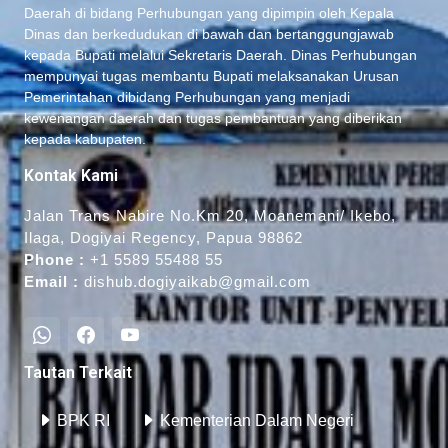
Daerah di bidang Perhubungan yang dipimpin oleh Kepala
Dinas dan berkedudukan di bawah dan bertanggungjawab
kepada Bupati melalui Sekretaris Daerah. Dinas Perhubungan
mempunyai tugas membantu Bupati melaksanakan Urusan
Pemerintahan dibidang Perhubungan yang menjadi
kewenangan daerah dan tugas pembantuan yang diberikan
kepada kabupaten.
Kontak Kami
Jalan Trans Nabire No.Km 20, Moanemani/ Ikebo,
Ilaga, Dogiyai Regency, Papua 98862
Phone :
+1 5589 55488 55
Email :
dishub.dogiyaikab@gmail.com
Tautan Terkait
BPK RI
Kementerian Dalam Negeri