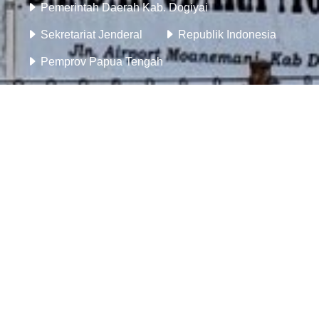
Pemerintah Daerah Kab. Dogiyai
Sekretariat Jenderal
Republik Indonesia
Pemprov Papua Tengah
Informasi Terkini
Dogiyai Terbang Tinggi: 8 Wilayah Terpencil
Tersambung Penerbangan …
Dogiyai Luncurkan Program Subsidi
Penerbangan untuk Buka Akses …
Bantuan Speedboat untuk Memperlancar
Mobilitas Warga di Distrik …
John NR Gobai Perjuangkan Akses Transportasi
Perintis di …