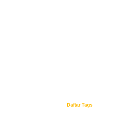
Daftar Tags
Beranda
Daftar Tags