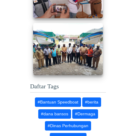
Daftar Tags
#Bantuan Speedboat
#berita
#dana bansos
#Dermaga
#Dinas Perhubungan