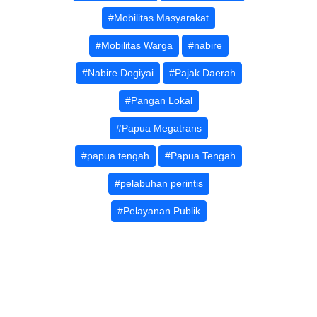
#Mobilitas Masyarakat
#Mobilitas Warga
#nabire
#Nabire Dogiyai
#Pajak Daerah
#Pangan Lokal
#Papua Megatrans
#papua tengah
#Papua Tengah
#pelabuhan perintis
#Pelayanan Publik
#pembangunan daerah
#pembangunan kampung
#Pemerataan pembangunan