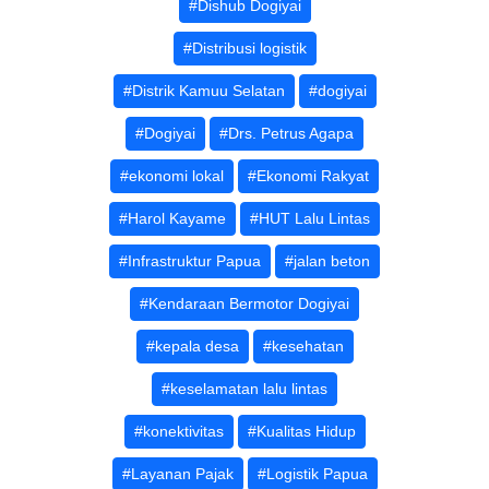
#Dishub Dogiyai
#Distribusi logistik
#Distrik Kamuu Selatan
#dogiyai
#Dogiyai
#Drs. Petrus Agapa
#ekonomi lokal
#Ekonomi Rakyat
#Harol Kayame
#HUT Lalu Lintas
#Infrastruktur Papua
#jalan beton
#Kendaraan Bermotor Dogiyai
#kepala desa
#kesehatan
#keselamatan lalu lintas
#konektivitas
#Kualitas Hidup
#Layanan Pajak
#Logistik Papua