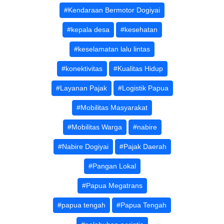
#Kendaraan Bermotor Dogiyai
#kepala desa
#kesehatan
#keselamatan lalu lintas
#konektivitas
#Kualitas Hidup
#Layanan Pajak
#Logistik Papua
#Mobilitas Masyarakat
#Mobilitas Warga
#nabire
#Nabire Dogiyai
#Pajak Daerah
#Pangan Lokal
#Papua Megatrans
#papua tengah
#Papua Tengah