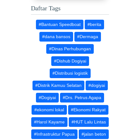
Daftar Tags
#Bantuan Speedboat
#berita
#dana bansos
#Dermaga
#Dinas Perhubungan
#Dishub Dogiyai
#Distribusi logistik
#Distrik Kamuu Selatan
#dogiyai
#Dogiyai
#Drs. Petrus Agapa
#ekonomi lokal
#Ekonomi Rakyat
#Harol Kayame
#HUT Lalu Lintas
#Infrastruktur Papua
#jalan beton