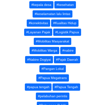
#kepala desa
#kesehatan
#keselamatan lalu lintas
#konektivitas
#Kualitas Hidup
#Layanan Pajak
#Logistik Papua
#Mobilitas Masyarakat
#Mobilitas Warga
#nabire
#Nabire Dogiyai
#Pajak Daerah
#Pangan Lokal
#Papua Megatrans
#papua tengah
#Papua Tengah
#pelabuhan perintis