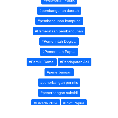
#Pelayanan Publik
#pembangunan daerah
#pembangunan kampung
#Pemerataan pembangunan
#Pemerintah Dogiyai
#Pemerintah Papua
#Pemilu Damai
#Pendapatan Asli
#penerbangan
#penerbangan perintis
#penerbangan subsidi
#Pilkada 2024
#Pilot Papua
#Polres Dogiyai
#PPI Curug