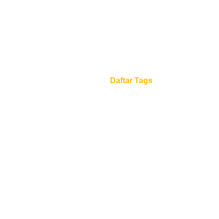
Daftar Tags
Beranda
Daftar Tags