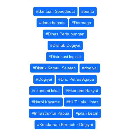
#Bantuan Speedboat
#berita
#dana bansos
#Dermaga
#Dinas Perhubungan
#Dishub Dogiyai
#Distribusi logistik
#Distrik Kamuu Selatan
#dogiyai
#Dogiyai
#Drs. Petrus Agapa
#ekonomi lokal
#Ekonomi Rakyat
#Harol Kayame
#HUT Lalu Lintas
#Infrastruktur Papua
#jalan beton
#Kendaraan Bermotor Dogiyai