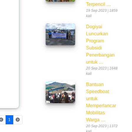
Terpencil …
19 Sep 2023 | 1859
kali
Dogiyai
Luncurkan
Program
Subsidi
Penerbangan
untuk …
20 Sep 2023 | 1648
kali
Bantuan
Speedboat
untuk
Memperlancar
Mobilitas
(current)
1
Warga …
20 Sep 2023 | 1372
kali