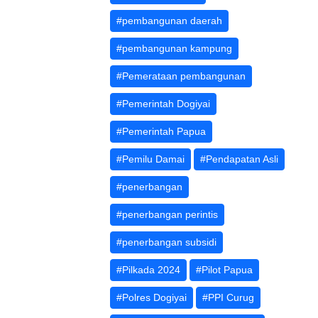
#pembangunan daerah
#pembangunan kampung
#Pemerataan pembangunan
#Pemerintah Dogiyai
#Pemerintah Papua
#Pemilu Damai
#Pendapatan Asli
#penerbangan
#penerbangan perintis
#penerbangan subsidi
#Pilkada 2024
#Pilot Papua
#Polres Dogiyai
#PPI Curug