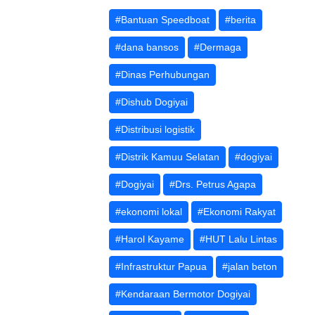
#Bantuan Speedboat
#berita
#dana bansos
#Dermaga
#Dinas Perhubungan
#Dishub Dogiyai
#Distribusi logistik
#Distrik Kamuu Selatan
#dogiyai
#Dogiyai
#Drs. Petrus Agapa
#ekonomi lokal
#Ekonomi Rakyat
#Harol Kayame
#HUT Lalu Lintas
#Infrastruktur Papua
#jalan beton
#Kendaraan Bermotor Dogiyai