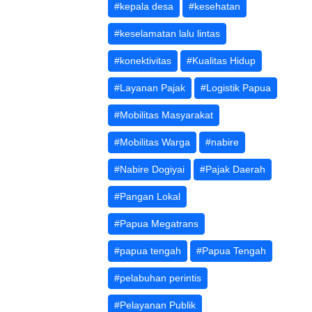
#kepala desa
#kesehatan
#keselamatan lalu lintas
#konektivitas
#Kualitas Hidup
#Layanan Pajak
#Logistik Papua
#Mobilitas Masyarakat
#Mobilitas Warga
#nabire
#Nabire Dogiyai
#Pajak Daerah
#Pangan Lokal
#Papua Megatrans
#papua tengah
#Papua Tengah
#pelabuhan perintis
#Pelayanan Publik