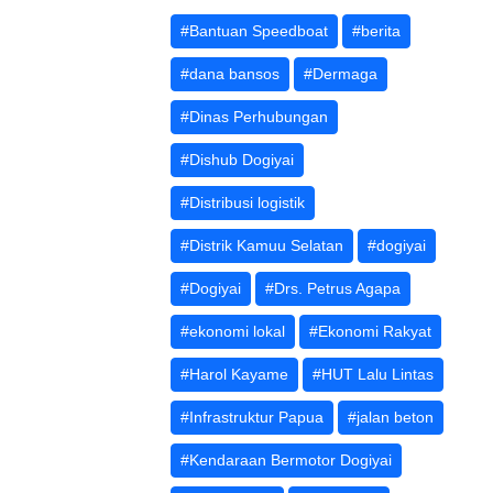
#Bantuan Speedboat
#berita
#dana bansos
#Dermaga
#Dinas Perhubungan
#Dishub Dogiyai
#Distribusi logistik
#Distrik Kamuu Selatan
#dogiyai
#Dogiyai
#Drs. Petrus Agapa
#ekonomi lokal
#Ekonomi Rakyat
#Harol Kayame
#HUT Lalu Lintas
#Infrastruktur Papua
#jalan beton
#Kendaraan Bermotor Dogiyai