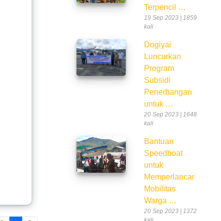
Terpencil …
19 Sep 2023 | 1859
kali
Dogiyai
Luncurkan
Program
Subsidi
Penerbangan
untuk …
20 Sep 2023 | 1648
kali
Bantuan
Speedboat
untuk
Memperlancar
Mobilitas
Warga …
20 Sep 2023 | 1372
kali