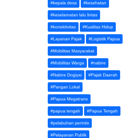
#kepala desa
#kesehatan
#keselamatan lalu lintas
#konektivitas
#Kualitas Hidup
#Layanan Pajak
#Logistik Papua
#Mobilitas Masyarakat
#Mobilitas Warga
#nabire
#Nabire Dogiyai
#Pajak Daerah
#Pangan Lokal
#Papua Megatrans
#papua tengah
#Papua Tengah
#pelabuhan perintis
#Pelayanan Publik