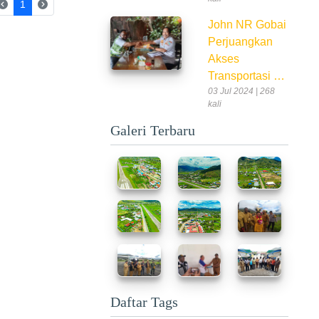
(current)
1
John NR Gobai
Perjuangkan
Akses
Transportasi …
03 Jul 2024 | 268
kali
Galeri Terbaru
Daftar Tags