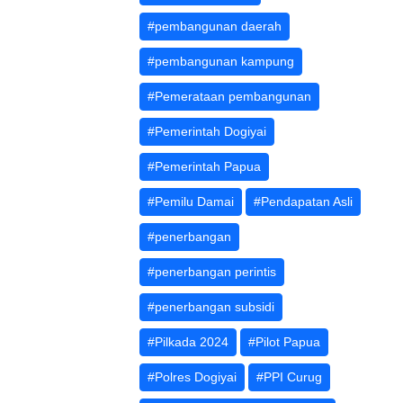
#pembangunan daerah
#pembangunan kampung
#Pemerataan pembangunan
#Pemerintah Dogiyai
#Pemerintah Papua
#Pemilu Damai
#Pendapatan Asli
#penerbangan
#penerbangan perintis
#penerbangan subsidi
#Pilkada 2024
#Pilot Papua
#Polres Dogiyai
#PPI Curug