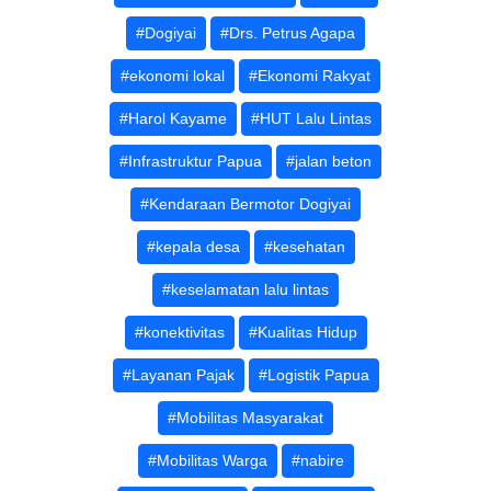
#Dogiyai
#Drs. Petrus Agapa
#ekonomi lokal
#Ekonomi Rakyat
#Harol Kayame
#HUT Lalu Lintas
#Infrastruktur Papua
#jalan beton
#Kendaraan Bermotor Dogiyai
#kepala desa
#kesehatan
#keselamatan lalu lintas
#konektivitas
#Kualitas Hidup
#Layanan Pajak
#Logistik Papua
#Mobilitas Masyarakat
#Mobilitas Warga
#nabire