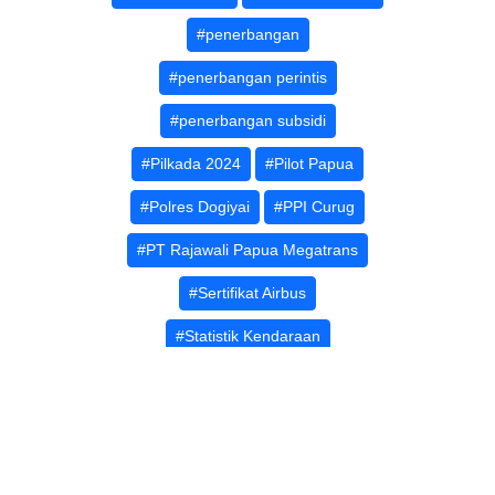
#penerbangan
#penerbangan perintis
#penerbangan subsidi
#Pilkada 2024
#Pilot Papua
#Polres Dogiyai
#PPI Curug
#PT Rajawali Papua Megatrans
#Sertifikat Airbus
#Statistik Kendaraan
#Subsidi penerbangan
#TNI Polri
#transportasi
#Transportasi Dogiyai