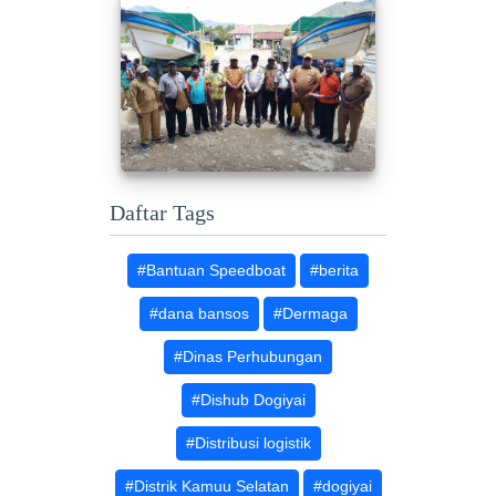
Daftar Tags
#Bantuan Speedboat
#berita
#dana bansos
#Dermaga
#Dinas Perhubungan
#Dishub Dogiyai
#Distribusi logistik
#Distrik Kamuu Selatan
#dogiyai